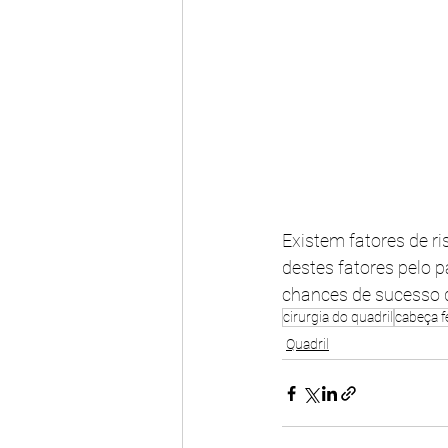
Existem fatores de ri
destes fatores pelo 
chances de sucesso d
cirurgia do quadril
cabeça 
Quadril