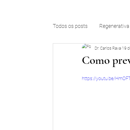
Todos os posts
Regenerativa
Dr. Carlos Rava
19 d
Como previ
https://youtu.be/HmOF