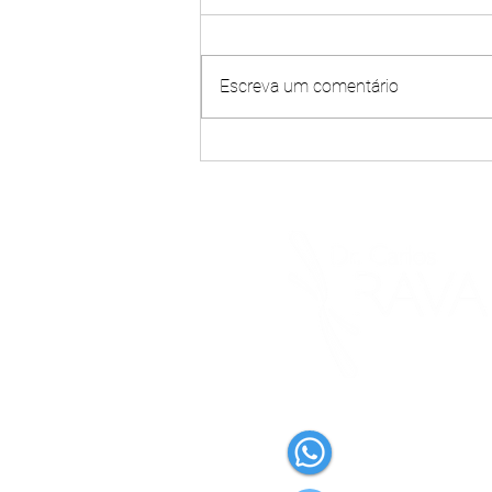
Escreva um comentário
Tenho artrose em um quadril, o
outro também será
comprometido?
(83) 9 9635-3