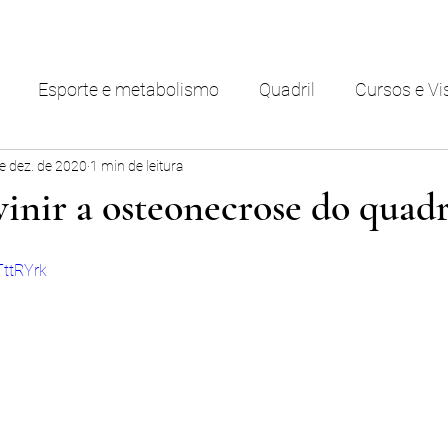
Esporte e metabolismo
Quadril
Cursos e Vi
e dez. de 2020
1 min de leitura
nir a osteonecrose do quadr
TttRYrk