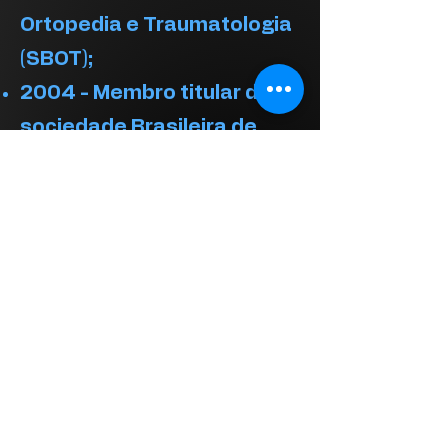
Ortopedia e Traumatologia
(SBOT);
2004 - Membro titular da
sociedade Brasileira de
Cirurgia do Quadril (SBQ);
2017 - Aprovado como
Membro da Academia
Americana de Medicina
Regenerativa