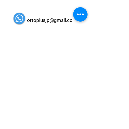
ortoplusjp@gmail.co
m
ortoplusjp@gmail.com
(83) 99635-3007
- from 2pm to 8pm