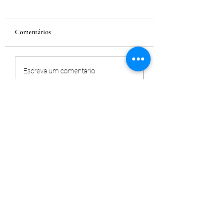
Comentários
Escreva um comentário
Prótese de quadril - quando fazer?
(83) 9 9635-3007