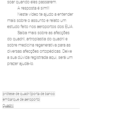
soar quando eles passarem. 
	A resposta é sim!!!
	Neste vídeo te ajudo a entender 
mais sobre o assunto e relato um 
estudo feito nos aeroportos dos EUA.
	Saiba mais sobre as afecções 
do quadril, artroplastia do quadril e 
sobre medicina regenerativa para as 
diversas afecções ortopédicas. Deixe 
a sua dúvida registrada aqui, será um 
prazer ajudá-lo.
prótese de quadril
porta de banco
embarque de aeroporto
Quadril