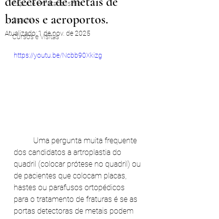
detectora de metais de
Esporte e metabolismo
bancos e aeroportos.
Quadril
Atualizado:
1 de nov. de 2025
Cursos e Visitas
https://youtu.be/Ncbb90Xkizg
	Uma pergunta muita frequente 
dos candidatos a artroplastia do 
quadril (colocar prótese no quadril) ou 
de pacientes que colocam placas, 
hastes ou parafusos ortopédicos 
para o tratamento de fraturas é se as 
portas detectoras de metais podem 