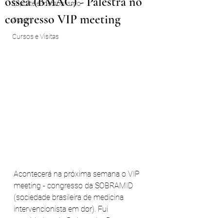
óssea (BMAC) - Palestra no
Esporte e metabolismo
congresso VIP meeting
Quadril
Cursos e Visitas
Acontecerá na próxima semana o VIP 
meeting - congresso da SOBRAMID 
(sociedade brasileira de medicina 
intervencionista em dor). Fui 